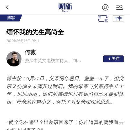
博客
T中
缅怀我的先生高尚全
2022年06月26日 00:11
何薇
＋关注
＋关注
资深中英文电视主持人、制作人
博主按：6月27日，父亲周年忌日。整整一年了，但父
亲又仿佛从未离开过我们。我的母亲与父亲携手几十
年，风风雨雨，她们的感情也只有她们自己才最能体
悟。母亲的这篇小文，寄托了对父亲深深的思念。
“尚全你在哪里？出差该回来了！你难道真的离我而去