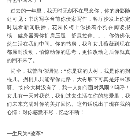
再也不回来了？”
过去的一年里，我无时无刻不在思念你，你的身影随
处可见：书房写字台前你伏案写作，客厅沙发上你定
时观看新闻联播，花园长椅上你搂着小狗在阅读报
纸，健身器旁你扩肩压腿、舒展拉伸。。。你仿佛依
然生活在我们中间。你的书房，我和女儿薇薇到现在
都原封没动，怕惊动你的思考，更怕改动之后你就真
的回不来了。
尚全，我曾向你调侃：“你是我的大树，我是你的拐
棍儿。拐棍儿只能帮你走路，大树底下可真是好乘凉
呀。”如今大树没有了，我一人如何面对风雨？呜呼！
女儿有一天对我说，我们过去生活在你的慈爱里，我
们未来充满对你的美好回忆。这句话说出了现在我的
心情：对你感激不尽，忆念不断！
一生只为“改革”