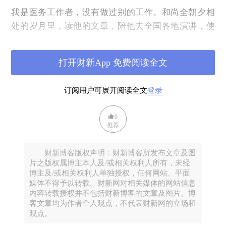
我是医务工作者，没有做过别的工作。和尚全朝夕相
处的岁月里，读他的文章，陪他去全国各地演讲，使
我这个非专业人士对计划经济、市场经济、宏观微
观、中等收入陷阱、财政和货币政策等等经济学概念
打开财新App 免费阅读全文
也耳濡目染、略知一二了。我逐渐明白中国经济改革
前进的脚步是多么艰难，尚全作为中国经济体制改革
订阅用户可展开阅读全文
登录
的践行者和政策制定的参与者又要面对多么大的压力
和阻力、肩负多么沉重的历史使命！他为此付出毕生
0
的心血和精力，我由衷敬佩他！
推荐
记得2007年我陪同尚全去美国开会，有一篇文稿发到
他的邮箱里要赶在报社的发稿截止前审阅修改。尚全
财新博客版权声明：财新博客所发布文章及图
片之版权属博主本人及/或相关权利人所有，未经
不顾正在倒时差，立即改稿，我也起床帮他。他边看
博主及/或相关权利人单独授权，任何网站、平面
稿边口述修改意见，我充当秘书负责输入电脑，我俩
媒体不得予以转载。财新网对相关媒体的网站信息
通宵达旦，终于在截稿前按时发稿。完成工作之后，
内容转载授权并不包括财新博客的文章及图片。博
客文章均为作者个人观点，不代表财新网的立场和
尚全高兴得像个孩子似的拍手欢笑。
观点。
七八十岁的尚全精神饱满，他腰板挺拔、健步如飞，